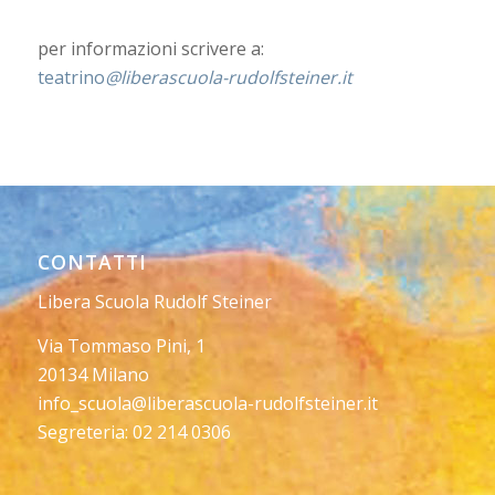
per informazioni scrivere a:
teatrino
@liberascuola-rudolfsteiner.it
CONTATTI
Libera Scuola Rudolf Steiner
Via Tommaso Pini, 1
20134 Milano
info_scuola@liberascuola-rudolfsteiner.it
Segreteria: 02 214 0306