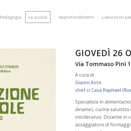
Pedagogia
La scuola
Approfondimenti
Laboratori p
GIOVEDÌ 26 
Via Tommaso Pini 1
A cura di
Gianni Aste
chef ci Casa Raphael (R
Specialista in alimentazio
dinamici, cucina salutista
intolleranze. Docente in c
assaggiatore di formaggi, 