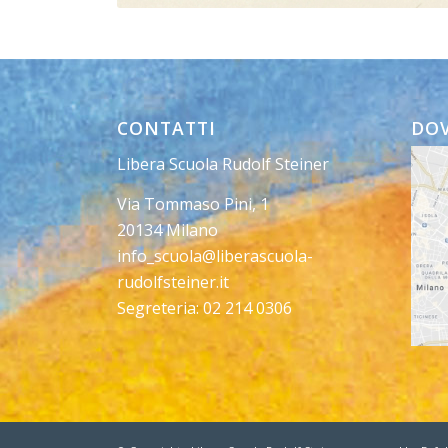
CONTATTI
DOV
Libera Scuola Rudolf Steiner
Via Tommaso Pini, 1
20134 Milano
info_scuola@liberascuola-
rudolfsteiner.it
Segreteria: 02 214 0306