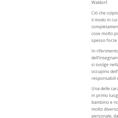
Waldorf.
Ciò che colpis
il modo in cu
completament
cose molto po
spesso forze 
In riferimento
dell’insegnant
si svolge nel
occupino dell
responsabili 
Una delle car
in primo luog
bambino e non
molto diverso
personale, da