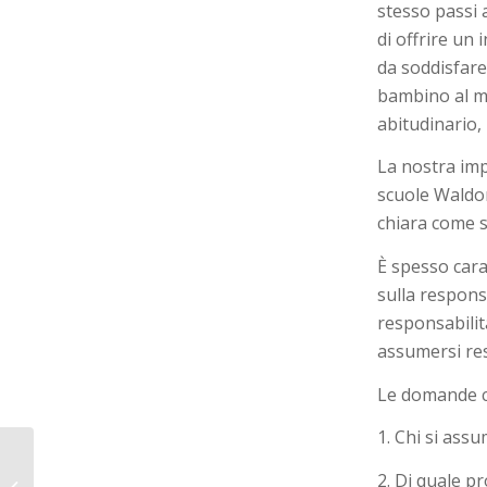
stesso passi 
di offrire u
da soddisfare
bambino al m
abitudinario,
La nostra imp
scuole Waldo
chiara come 
È spesso cara
sulla respons
responsabilità
assumersi res
Le domande ch
1. Chi si ass
La scuola Waldorf tra
2. Di quale p