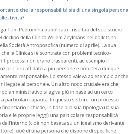
ortante che la responsabilità sia di una singola persona
ollettività?
lega Tom Peetom ha pubblicato i risultati del suo studio
el declino della Clinica Willem Zeylmans nel bollettino
ella Società Antroposofica (numero di aprile). La sua
 che la Clinica si è scontrata con problemi tecnico-
i. I processi non erano trasparenti, ad esempio il
nziario era affidato a più persone e non c’era dunque
amente responsabile. Lo stesso valeva ad esempio anche
oni legate al personale. Un altro nodo cruciale era che
po amministrativo si agiva più in base ad un certo
 a particolari capacità. In questo settore, un processo
 finanziario richiede, in base alla sua tipologia (la sua
ria e le proprie leggi) una particolare responsabilità
 dall’interno (cioè non basata su un idealismo derivante
ettore), cioè di una persona che dispone di specifiche