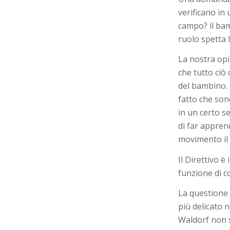
verificano in
campo? il bam
ruolo spetta 
La nostra opin
che tutto ciò
del bambino. 
fatto che son
in un certo s
di far appren
movimento il
Il Direttivo è
funzione di c
La questione di
più delicato n
Waldorf non s