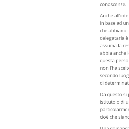
conoscenze.
Anche all’int
in base ad un
che abbiamo 
delegataria è
assuma la re
abbia anche l
questa perso
non l’ha scel
secondo luogo
di determinat
Da questo si 
istituto o di
particolarmen
cioè che siano
Una domanda i