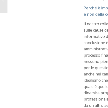
passato e futuro
Perché è imp
e non della c
Il nostro col
sulle cause d
informativo d
conclusione è
amministrativ
processo fina
nessuno pien
per le questi
anche nel cam
idealismo che
quale è quello
dinamica prop
professionale
da un altro s