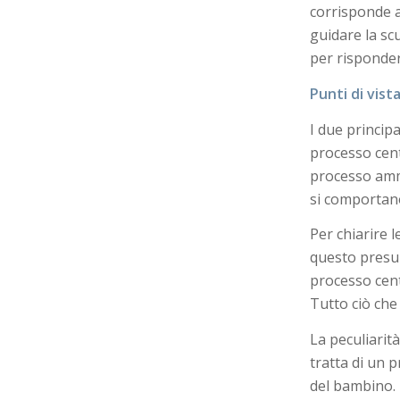
corrisponde a
guidare la s
per risponde
Punti di vist
I due principa
processo centr
processo ammi
si comportan
Per chiarire 
questo presup
processo cent
Tutto ciò che
La peculiarit
tratta di un 
del bambino. È