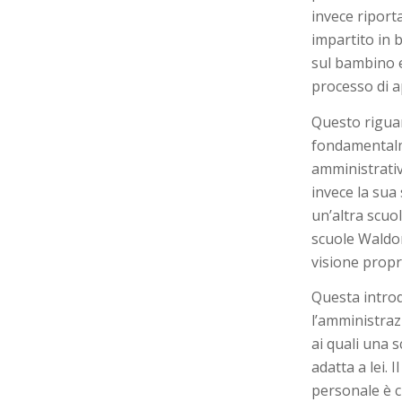
invece riport
impartito in 
sul bambino e
processo di 
Questo riguar
fondamentalm
amministrati
invece la sua
un’altra scuol
scuole Waldor
visione propr
Questa introd
l’amministraz
ai quali una 
adatta a lei. 
personale è ch