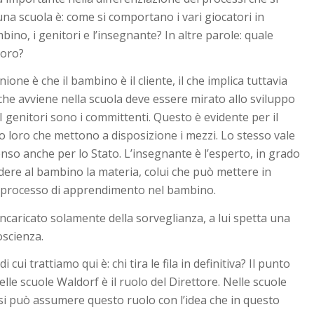
 una scuola è: come si comportano i vari giocatori in
bino, i genitori e l’insegnante? In altre parole: quale
loro?
ione è che il bambino è il cliente, il che implica tuttavia
 che avviene nella scuola deve essere mirato allo sviluppo
I genitori sono i committenti. Questo è evidente per il
o loro che mettono a disposizione i mezzi. Lo stesso vale
enso anche per lo Stato. L’insegnante è l’esperto, in grado
dere al bambino la materia, colui che può mettere in
 processo di apprendimento nel bambino.
 incaricato solamente della sorveglianza, a lui spetta una
oscienza.
 cui trattiamo qui è: chi tira le fila in definitiva? Il punto
elle scuole Waldorf è il ruolo del Direttore. Nelle scuole
i può assumere questo ruolo con l’idea che in questo