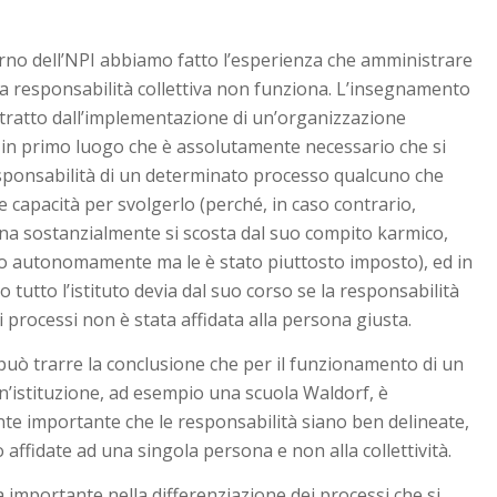
erno dell’NPI abbiamo fatto l’esperienza che amministrare
a responsabilità collettiva non funziona. L’insegnamento
tratto dall’implementazione di un’organizzazione
 in primo luogo che è assolutamente necessario che si
sponsabilità di un determinato processo qualcuno che
e capacità per svolgerlo (perché, in caso contrario,
na sostanzialmente si scosta dal suo compito karmico,
to autonomamente ma le è stato piuttosto imposto), ed in
 tutto l’istituto devia dal suo corso se la responsabilità
i processi non è stata affidata alla persona giusta.
può trarre la conclusione che per il funzionamento di un
 un’istituzione, ad esempio una scuola Waldorf, è
te importante che le responsabilità siano ben delineate,
 affidate ad una singola persona e non alla collettività.
mportante nella differenziazione dei processi che si