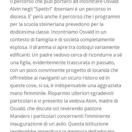
Il percorso che può portarci ad incontrare Osvald
Alvin negli “Spettri” ibseniani è un percorso in
discesa. E’ però anche il percorso che i programmi
per la scuola steineriana prevedono per la
dodicesima classe. Incontriamo Osvald in un
contesto di famiglia e di società completamente
esplosa. Il dramma si apre tra colloqui variamente
edificanti. Un padre vedovo cerca di ricondurre a sé
una figlia, evidentemente trascurata in passato,
con un poco convincente progetto di locanda che
offrirebbe ai naviganti un sicuro ristoro ed in
queste cose, si sa, è indispensabile una aggraziata
mano femminile. Risparmio ulteriori sgradevoli
particolari e vi presento la vedova Alvin, madre di
Osvald, che discute col reverendo pastore
Manders i particolari concernenti l’imminente
inaugurazione di un asilo. Questa istituzione
renderebbe imperitura la memoria dell’adorato