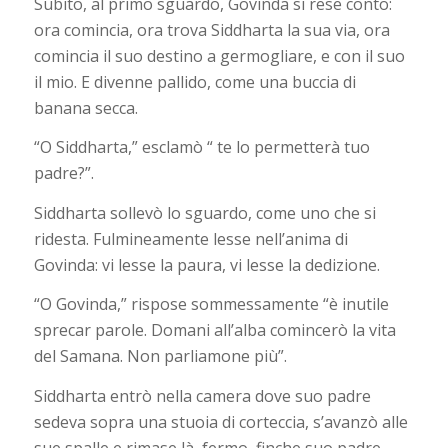
Subito, al primo sguardo, Govinda si rese conto:
ora comincia, ora trova Siddharta la sua via, ora
comincia il suo destino a germogliare, e con il suo
il mio. E divenne pallido, come una buccia di
banana secca.
“O Siddharta,” esclamò “ te lo permetterà tuo
padre?”.
Siddharta sollevò lo sguardo, come uno che si
ridesta. Fulmineamente lesse nell’anima di
Govinda: vi lesse la paura, vi lesse la dedizione.
“O Govinda,” rispose sommessamente “è inutile
sprecar parole. Domani all’alba comincerò la vita
del Samana. Non parliamone più”.
Siddharta entrò nella camera dove suo padre
sedeva sopra una stuoia di corteccia, s’avanzò alle
sue spalle e rimase là, fermo, finche suo padre