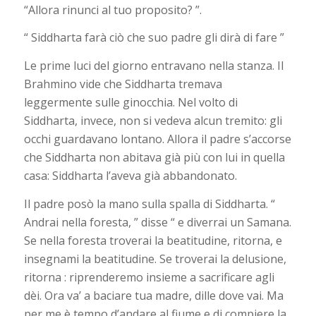
“Allora rinunci al tuo proposito? ”.
“ Siddharta farà ciò che suo padre gli dirà di fare ”
Le prime luci del giorno entravano nella stanza. Il
Brahmino vide che Siddharta tremava
leggermente sulle ginocchia. Nel volto di
Siddharta, invece, non si vedeva alcun tremito: gli
occhi guardavano lontano. Allora il padre s’accorse
che Siddharta non abitava già più con lui in quella
casa: Siddharta l’aveva già abbandonato.
Il padre posò la mano sulla spalla di Siddharta. “
Andrai nella foresta, ” disse “ e diverrai un Samana.
Se nella foresta troverai la beatitudine, ritorna, e
insegnami la beatitudine. Se troverai la delusione,
ritorna : riprenderemo insieme a sacrificare agli
dèi. Ora va’ a baciare tua madre, dille dove vai. Ma
per me è tempo d’andare al fiume e di compiere la